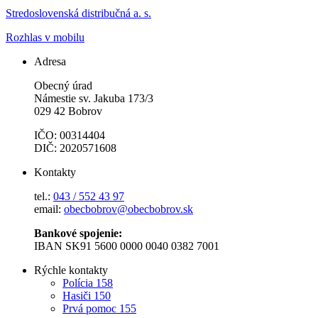
Stredoslovenská distribučná a. s.
Rozhlas v mobilu
Adresa
Obecný úrad
Námestie sv. Jakuba 173/3
029 42 Bobrov
IČO: 00314404
DIČ: 2020571608
Kontakty
tel.:
043 / 552 43 97
email:
obecbobrov@obecbobrov.sk
Bankové spojenie:
IBAN SK91 5600 0000 0040 0382 7001
Rýchle kontakty
Polícia 158
Hasiči 150
Prvá pomoc 155