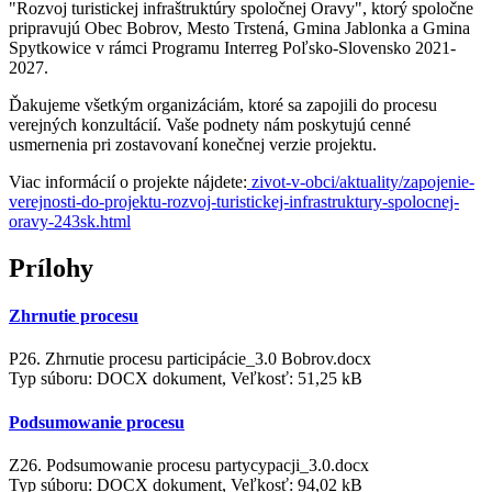
"Rozvoj turistickej infraštruktúry spoločnej Oravy", ktorý spoločne
pripravujú Obec Bobrov, Mesto Trstená, Gmina Jablonka a Gmina
Spytkowice v rámci Programu Interreg Poľsko-Slovensko 2021-
2027.
Ďakujeme všetkým organizáciám, ktoré sa zapojili do procesu
verejných konzultácií. Vaše podnety nám poskytujú cenné
usmernenia pri zostavovaní konečnej verzie projektu.
Viac informácií o projekte nájdete:
zivot-v-obci/aktuality/zapojenie-
verejnosti-do-projektu-rozvoj-turistickej-infrastruktury-spolocnej-
oravy-243sk.html
Prílohy
Zhrnutie procesu
P26. Zhrnutie procesu participácie_3.0 Bobrov.docx
Typ súboru: DOCX dokument, Veľkosť: 51,25 kB
Podsumowanie procesu
Z26. Podsumowanie procesu partycypacji_3.0.docx
Typ súboru: DOCX dokument, Veľkosť: 94,02 kB