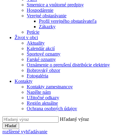
Smernice a vnútorné predpisy
Hospodárenie
Verejné obstarávanie
Profil verejného obstarávateľa
Zákazky
Petície
Život v obci
Aktuality
Kalendár akcií
Športové oznamy
Farské oznamy
Oznámenie o prerušení distribúcie elektriny
Bobrovský obzor
Fotogaléria
Kontakty
Kontakty zamestnancov
Napíšte nám
Užitočné odkazy
Región aktuálne
Ochrana osobných údajov
Hľadaný výraz
Hľadať
rozšírené vyhľadávanie