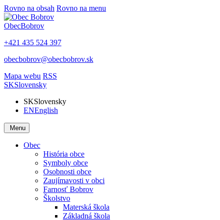
Rovno na obsah
Rovno na menu
Obec
Bobrov
+421 435 524 397
obecbobrov@obecbobrov.sk
Mapa webu
RSS
SK
Slovensky
SK
Slovensky
EN
English
Menu
Obec
História obce
Symboly obce
Osobnosti obce
Zaujímavosti v obci
Farnosť Bobrov
Školstvo
Materská škola
Základná škola