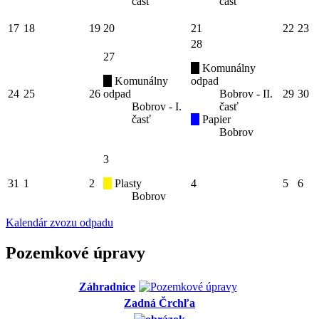
časť
časť
17
18
19
20
21
22
23
28
27
Komunálny
Komunálny
odpad
24
25
26
odpad
Bobrov - II.
29
30
Bobrov - I.
časť
časť
Papier
Bobrov
3
31
1
2
Plasty
4
5
6
Bobrov
Kalendár zvozu odpadu
Pozemkové úpravy
Záhradnice
Zadná Črchľa