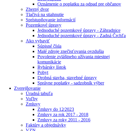
Oznámenie o poplatku za odpad pre občanov
Zberný dvor
Tlačivá na stiahnutie
Sprístupňovanie informácií
Pozemkové úpravy
Jednoduché pozemkové úpravy - Záhradnice
Jednoduché pozemkové úpravy - Zadná Črchľa
Ako vybaviť
Súpisné čísla
Malé zdroje znečisťovania ovzdušia
Povolenie zvláštneho užívania miestnej
komunikácie
Rybársky lístok
Pobyt
Drobná stavba, stavebné úpravy
Správne poplatky - sadzobník výber
Zverejňovanie
Úradná tabuľa
Voľby
Zmluvy
Zmluvy do 12⁄2023
Zmluvy za rok 2017 - 2018
Zmluvy za roky 2011 - 2016
Faktúry a objednávky
VZN