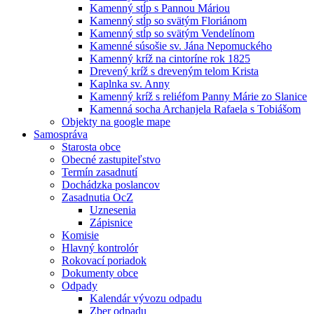
Kamenný stĺp s Pannou Máriou
Kamenný stĺp so svätým Floriánom
Kamenný stĺp so svätým Vendelínom
Kamenné súsošie sv. Jána Nepomuckého
Kamenný kríž na cintoríne rok 1825
Drevený kríž s dreveným telom Krista
Kaplnka sv. Anny
Kamenný kríž s reliéfom Panny Márie zo Slanice
Kamenná socha Archanjela Rafaela s Tobiášom
Objekty na google mape
Samospráva
Starosta obce
Obecné zastupiteľstvo
Termín zasadnutí
Dochádzka poslancov
Zasadnutia OcZ
Uznesenia
Zápisnice
Komisie
Hlavný kontrolór
Rokovací poriadok
Dokumenty obce
Odpady
Kalendár vývozu odpadu
Zber odpadu