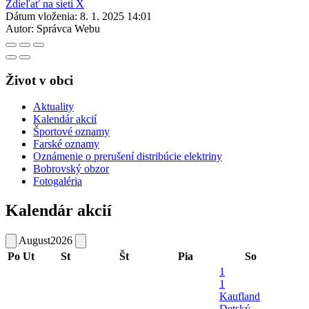
Zdieľať na sieti X
Dátum vloženia:
8. 1. 2025 14:01
Autor:
Správca Webu
Život v obci
Aktuality
Kalendár akcií
Športové oznamy
Farské oznamy
Oznámenie o prerušení distribúcie elektriny
Bobrovský obzor
Fotogaléria
Kalendár akcií
August
2026
Po
Ut
St
Št
Pia
So
1
1
Kaufland
Detský