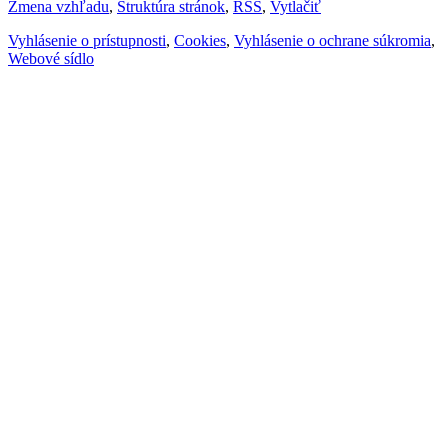
Zmena vzhľadu
,
Štruktúra stránok
,
RSS
,
Vytlačiť
Vyhlásenie o prístupnosti
,
Cookies
,
Vyhlásenie o ochrane súkromia
,
Webové sídlo