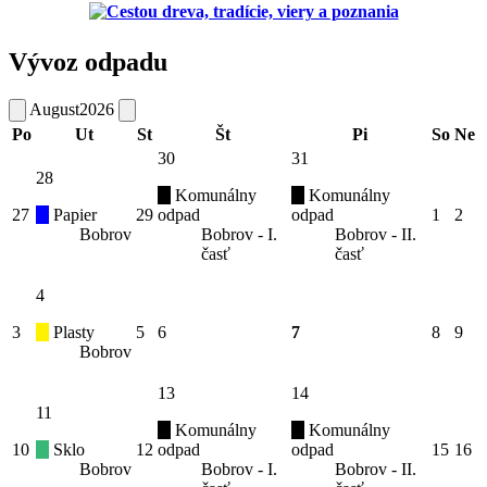
Vývoz odpadu
August
2026
Po
Ut
St
Št
Pi
So
Ne
30
31
28
Komunálny
Komunálny
27
Papier
29
odpad
odpad
1
2
Bobrov
Bobrov - I.
Bobrov - II.
časť
časť
4
3
Plasty
5
6
7
8
9
Bobrov
13
14
11
Komunálny
Komunálny
10
Sklo
12
odpad
odpad
15
16
Bobrov
Bobrov - I.
Bobrov - II.