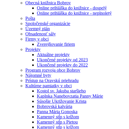
Obecná knižnica Bobrov
Online prihláška do knižnice - dospelý
Online prihláška do knižnice - neplnoletý
Pošta
Spoločenské organizácie
Územný plán
Obsadenosť sály
Firmy v obci
Zverejňovanie firiem
Projekty
Aktuálne projekty
Ukončené projekty od 2023
Ukončené projekty do 2022
Program rozvoja obce Bobrov
Nájomné byty
Prístup na Oravskú priehradu
Kultúrne pamiatky v obci
Kostol sv. Jakuba staršieho
Kaplnka Nanebovzatia Panny Márie
Súsošie Ukrižovanie Krista
Bobrovská kalvária
Panna Mária Gonoska
Kamenný stĺp s krížom
Kamenný stĺp s Pietou
Kamenný stĺp s krížom