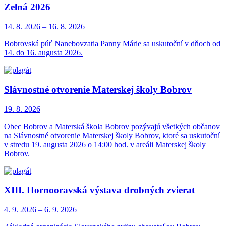
Zelná 2026
14. 8.
2026
–
16. 8.
2026
Bobrovská púť Nanebovzatia Panny Márie sa uskutoční v dňoch od
14. do 16. augusta 2026.
Slávnostné otvorenie Materskej školy Bobrov
19. 8.
2026
Obec Bobrov a Materská škola Bobrov pozývajú všetkých občanov
na Slávnostné otvorenie Materskej školy Bobrov, ktoré sa uskutoční
v stredu 19. augusta 2026 o 14:00 hod. v areáli Materskej školy
Bobrov.
XIII. Hornooravská výstava drobných zvierat
4. 9.
2026
–
6. 9.
2026