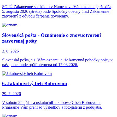
SOcÚ Zákamenné so sídlom v Námestove Vám oznamuje, že dňa
5. augusta 2026 (streda) bude Spoločný obecný úrad Zákamenné
zatvorený z dôvodu čerpania dovolenky.
Slovenská pošta - Oznámenie o znovuotvorení
zatvorenej pošty
3. 8.
2026
Slovenská pošta, a.s. Vám oznamuje, že kamenná pobočky pošty v
našej obci bude opäť otvorená od 17.08.2026.
6. Jakubovský beh Bobrovom
29. 7.
2026
V sobotu 25. júla sa uskutočnil Jakubovský beh Bobrovom.
Prinášame Vám prehľad výsledkov a fotogalériu z podujatia.