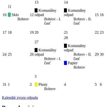
13
14
11
Komunálny
Komunálny
10
Sklo
12
odpad
odpad
15
16
Bobrov
Bobrov - I.
Bobrov - II.
časť
časť
17
18
19
20
21
22
23
28
27
Komunálny
Komunálny
odpad
24
25
26
odpad
Bobrov - II.
29
30
Bobrov - I.
časť
časť
Papier
Bobrov
3
31
1
2
Plasty
4
5
6
Bobrov
Kalendár zvozu odpadu