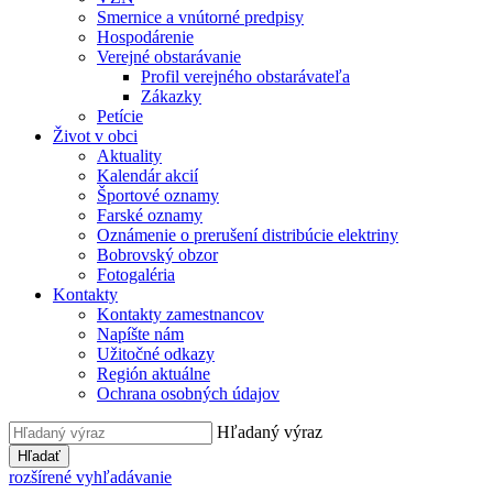
Smernice a vnútorné predpisy
Hospodárenie
Verejné obstarávanie
Profil verejného obstarávateľa
Zákazky
Petície
Život v obci
Aktuality
Kalendár akcií
Športové oznamy
Farské oznamy
Oznámenie o prerušení distribúcie elektriny
Bobrovský obzor
Fotogaléria
Kontakty
Kontakty zamestnancov
Napíšte nám
Užitočné odkazy
Región aktuálne
Ochrana osobných údajov
Hľadaný výraz
Hľadať
rozšírené vyhľadávanie