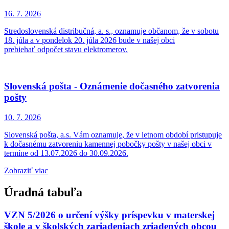
16. 7.
2026
Stredoslovenská distribučná, a. s., oznamuje občanom, že v sobotu
18. júla a v pondelok 20. júla 2026 bude v našej obci
prebiehať odpočet stavu elektromerov.
Slovenská pošta - Oznámenie dočasného zatvorenia
pošty
10. 7.
2026
Slovenská pošta, a.s. Vám oznamuje, že v letnom období pristupuje
k dočasnému zatvoreniu kamennej pobočky pošty v našej obci v
termíne od 13.07.2026 do 30.09.2026.
Zobraziť viac
Úradná tabuľa
VZN 5/2026 o určení výšky príspevku v materskej
škole a v školských zariadeniach zriadených obcou