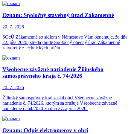
Oznam: Spoločný stavebný úrad Zákamenné
20. 7.
2026
SOcÚ Zákamenné so sídlom v Námestove Vám oznamuje, že dňa
22. júla 2026 (streda) bude Spoločný obecný úrad Zákamenné
zatvorený z technických príčin.
Všeobecne záväzné nariadenie Žilinského
samosprávneho kraja č. 74/2026
20. 7.
2026
Žilinský samosprávny kraj zaslal obci Všeobecne záväzné
nariadenie č. 74/2026, ktorým sa zrušuje Všeobecne záväzné
nariadenie č. 64/2020 zo dňa 27. apríla 2020.
Oznam: Odpis elektromerov v obci