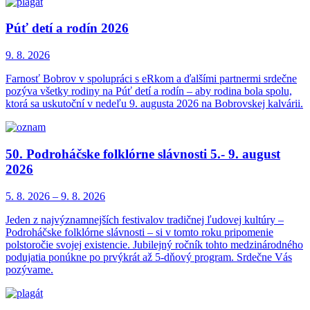
Púť detí a rodín 2026
9. 8.
2026
Farnosť Bobrov v spolupráci s eRkom a ďalšími partnermi srdečne
pozýva všetky rodiny na Púť detí a rodín – aby rodina bola spolu,
ktorá sa uskutoční v nedeľu 9. augusta 2026 na Bobrovskej kalvárii.
50. Podroháčske folklórne slávnosti 5.- 9. august
2026
5. 8.
2026
–
9. 8.
2026
Jeden z najvýznamnejších festivalov tradičnej ľudovej kultúry –
Podroháčske folklórne slávnosti – si v tomto roku pripomenie
polstoročie svojej existencie. Jubilejný ročník tohto medzinárodného
podujatia ponúkne po prvýkrát až 5-dňový program. Srdečne Vás
pozývame.