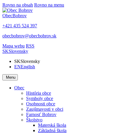
Rovno na obsah
Rovno na menu
Obec
Bobrov
+421 435 524 397
obecbobrov@obecbobrov.sk
Mapa webu
RSS
SK
Slovensky
SK
Slovensky
EN
English
Menu
Obec
História obce
Symboly obce
Osobnosti obce
Zaujímavosti v obci
Farnosť Bobrov
Školstvo
Materská škola
Základná škola