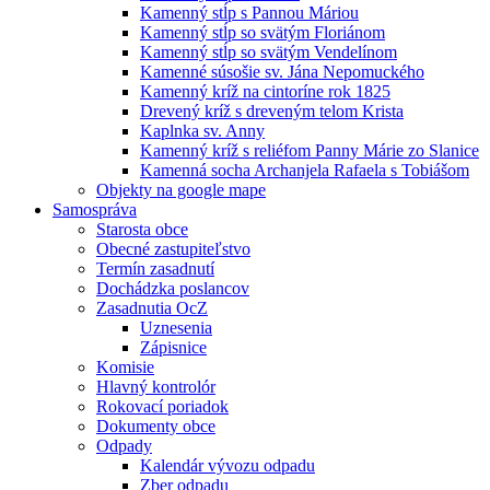
Kamenný stĺp s Pannou Máriou
Kamenný stĺp so svätým Floriánom
Kamenný stĺp so svätým Vendelínom
Kamenné súsošie sv. Jána Nepomuckého
Kamenný kríž na cintoríne rok 1825
Drevený kríž s dreveným telom Krista
Kaplnka sv. Anny
Kamenný kríž s reliéfom Panny Márie zo Slanice
Kamenná socha Archanjela Rafaela s Tobiášom
Objekty na google mape
Samospráva
Starosta obce
Obecné zastupiteľstvo
Termín zasadnutí
Dochádzka poslancov
Zasadnutia OcZ
Uznesenia
Zápisnice
Komisie
Hlavný kontrolór
Rokovací poriadok
Dokumenty obce
Odpady
Kalendár vývozu odpadu
Zber odpadu