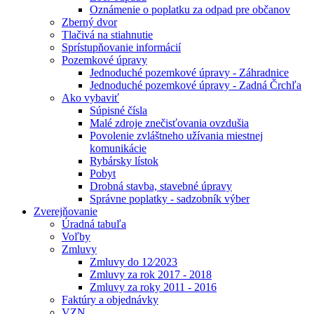
Oznámenie o poplatku za odpad pre občanov
Zberný dvor
Tlačivá na stiahnutie
Sprístupňovanie informácií
Pozemkové úpravy
Jednoduché pozemkové úpravy - Záhradnice
Jednoduché pozemkové úpravy - Zadná Črchľa
Ako vybaviť
Súpisné čísla
Malé zdroje znečisťovania ovzdušia
Povolenie zvláštneho užívania miestnej
komunikácie
Rybársky lístok
Pobyt
Drobná stavba, stavebné úpravy
Správne poplatky - sadzobník výber
Zverejňovanie
Úradná tabuľa
Voľby
Zmluvy
Zmluvy do 12⁄2023
Zmluvy za rok 2017 - 2018
Zmluvy za roky 2011 - 2016
Faktúry a objednávky
VZN