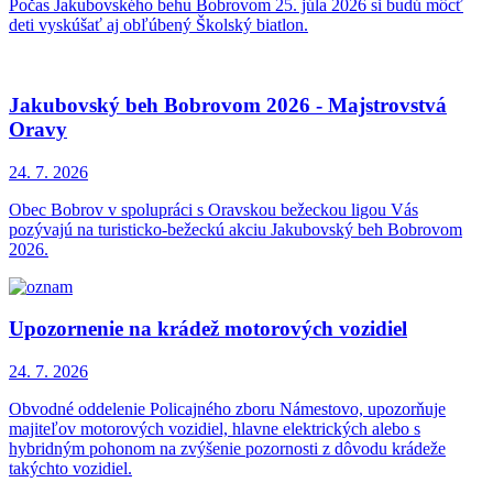
Počas Jakubovského behu Bobrovom 25. júla 2026 si budú môcť
deti vyskúšať aj obľúbený Školský biatlon.
Jakubovský beh Bobrovom 2026 - Majstrovstvá
Oravy
24. 7.
2026
Obec Bobrov v spolupráci s Oravskou bežeckou ligou Vás
pozývajú na turisticko-bežeckú akciu Jakubovský beh Bobrovom
2026.
Upozornenie na krádež motorových vozidiel
24. 7.
2026
Obvodné oddelenie Policajného zboru Námestovo, upozorňuje
majiteľov motorových vozidiel, hlavne elektrických alebo s
hybridným pohonom na zvýšenie pozornosti z dôvodu krádeže
takýchto vozidiel.