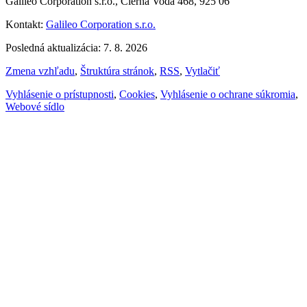
Galileo Corporation s.r.o., Čierna Voda 468, 925 06
Kontakt:
Galileo Corporation s.r.o.
Posledná aktualizácia: 7. 8. 2026
Zmena vzhľadu
,
Štruktúra stránok
,
RSS
,
Vytlačiť
Vyhlásenie o prístupnosti
,
Cookies
,
Vyhlásenie o ochrane súkromia
,
Webové sídlo