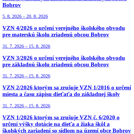
Bobrov
5. 8.
2026
–
20. 8.
2026
VZN 4/2026 o určení verejného školského obvodu
pre materskú školu zriadenú obcou Bobrov
31. 7.
2026
–
15. 8.
2026
VZN 3/2026 o určení verejného školského obvodu
pre základnú školu zriadenú obcou Bobrov
31. 7.
2026
–
15. 8.
2026
VZN 2/2026 ktorým sa zrušuje VZN 1/2016 o určení
miesta a času zápisu dieťaťa do základnej školy
31. 7.
2026
–
15. 8.
2026
VZN 1/2026 ktorým sa zrušuje VZN č. 6/2020 o
určení výšky dotácie na dieťa a žiaka škôl a
školských zariadení so sídlom na území obce Bobrov