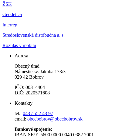
ŽSK
Geodetica
Interreg
Stredoslovenská distribučná a. s.
Rozhlas v mobilu
Adresa
Obecný úrad
Námestie sv. Jakuba 173/3
029 42 Bobrov
IČO: 00314404
DIČ: 2020571608
Kontakty
tel.:
043 / 552 43 97
email:
obecbobrov@obecbobrov.sk
Bankové spojenie:
IBAN SK91 5600 0000 0040 0382 7001