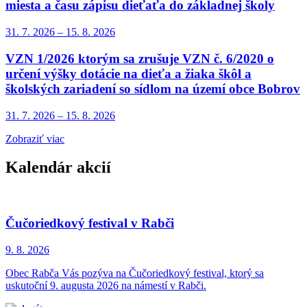
miesta a času zápisu dieťaťa do základnej školy
31. 7.
2026
–
15. 8.
2026
VZN 1/2026 ktorým sa zrušuje VZN č. 6/2020 o
určení výšky dotácie na dieťa a žiaka škôl a
školských zariadení so sídlom na území obce Bobrov
31. 7.
2026
–
15. 8.
2026
Zobraziť viac
Kalendár akcií
Čučoriedkový festival v Rabči
9. 8.
2026
Obec Rabča Vás pozýva na Čučoriedkový festival, ktorý sa
uskutoční 9. augusta 2026 na námestí v Rabči.