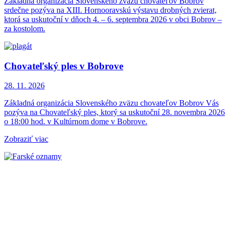
Základná organizácia Slovenského zväzu chovateľov Bobrov
srdečne pozýva na XIII. Hornooravskú výstavu drobných zvierat,
ktorá sa uskutoční v dňoch 4. – 6. septembra 2026 v obci Bobrov –
za kostolom.
Chovateľský ples v Bobrove
28. 11.
2026
Základná organizácia Slovenského zväzu chovateľov Bobrov Vás
pozýva na Chovateľský ples, ktorý sa uskutoční 28. novembra 2026
o 18:00 hod. v Kultúrnom dome v Bobrove.
Zobraziť viac