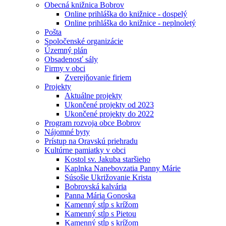
Obecná knižnica Bobrov
Online prihláška do knižnice - dospelý
Online prihláška do knižnice - neplnoletý
Pošta
Spoločenské organizácie
Územný plán
Obsadenosť sály
Firmy v obci
Zverejňovanie firiem
Projekty
Aktuálne projekty
Ukončené projekty od 2023
Ukončené projekty do 2022
Program rozvoja obce Bobrov
Nájomné byty
Prístup na Oravskú priehradu
Kultúrne pamiatky v obci
Kostol sv. Jakuba staršieho
Kaplnka Nanebovzatia Panny Márie
Súsošie Ukrižovanie Krista
Bobrovská kalvária
Panna Mária Gonoska
Kamenný stĺp s krížom
Kamenný stĺp s Pietou
Kamenný stĺp s krížom