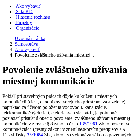
Ako vybaviť
Sála KD
Hlásenie rozhlasu
Projekty
Organizácie
Úvodná stránka
Samospráva
Ako vybaviť
Povolenie zvláštneho užívania miestnej...
Povolenie zvláštneho užívania
miestnej komunikácie
Pokiaľ pri stavebných prácach dôjde ku kríženiu miestnych
komunikácií (ciest, chodníkov, verejného priestranstva a zelene) –
napríklad za účelom položenia vodovodu, kanalizácie,
telekomunikačných sietí, elektrických sietí atď., je potrebné
požiadať príslušnú obec o povolenie zvláštneho užívania miestnej
komunikácie v zmysle § 8 zákona číslo
135/1961
Zb. o pozemných
komunikáciách (cestný zákon) v znení neskorších predpisov a §
11 vyhlášky
35/1984
Zb., ktorou sa vykonáva zákon o pozemných