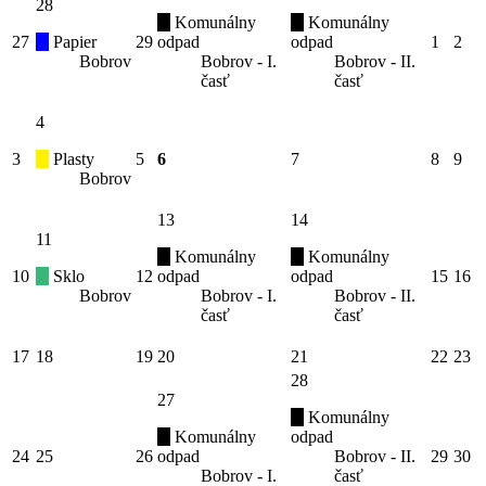
28
Komunálny
Komunálny
27
Papier
29
odpad
odpad
1
2
Bobrov
Bobrov - I.
Bobrov - II.
časť
časť
4
3
Plasty
5
6
7
8
9
Bobrov
13
14
11
Komunálny
Komunálny
10
Sklo
12
odpad
odpad
15
16
Bobrov
Bobrov - I.
Bobrov - II.
časť
časť
17
18
19
20
21
22
23
28
27
Komunálny
Komunálny
odpad
24
25
26
odpad
Bobrov - II.
29
30
Bobrov - I.
časť