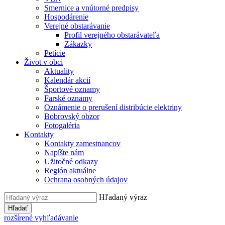
Smernice a vnútorné predpisy
Hospodárenie
Verejné obstarávanie
Profil verejného obstarávateľa
Zákazky
Petície
Život v obci
Aktuality
Kalendár akcií
Športové oznamy
Farské oznamy
Oznámenie o prerušení distribúcie elektriny
Bobrovský obzor
Fotogaléria
Kontakty
Kontakty zamestnancov
Napíšte nám
Užitočné odkazy
Región aktuálne
Ochrana osobných údajov
Hľadaný výraz
Hľadať
rozšírené vyhľadávanie