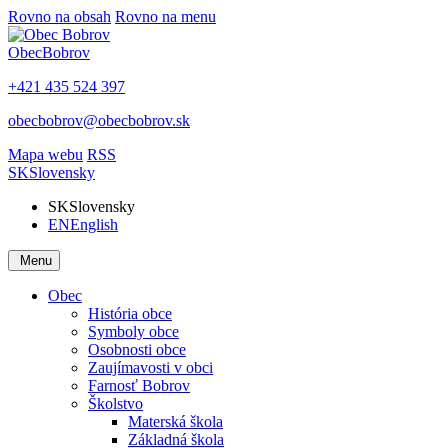
Rovno na obsah
Rovno na menu
Obec
Bobrov
+421 435 524 397
obecbobrov@obecbobrov.sk
Mapa webu
RSS
SK
Slovensky
SK
Slovensky
EN
English
Menu
Obec
História obce
Symboly obce
Osobnosti obce
Zaujímavosti v obci
Farnosť Bobrov
Školstvo
Materská škola
Základná škola