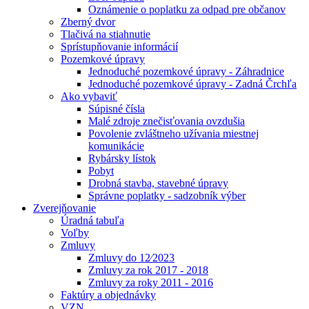
Oznámenie o poplatku za odpad pre občanov
Zberný dvor
Tlačivá na stiahnutie
Sprístupňovanie informácií
Pozemkové úpravy
Jednoduché pozemkové úpravy - Záhradnice
Jednoduché pozemkové úpravy - Zadná Črchľa
Ako vybaviť
Súpisné čísla
Malé zdroje znečisťovania ovzdušia
Povolenie zvláštneho užívania miestnej
komunikácie
Rybársky lístok
Pobyt
Drobná stavba, stavebné úpravy
Správne poplatky - sadzobník výber
Zverejňovanie
Úradná tabuľa
Voľby
Zmluvy
Zmluvy do 12⁄2023
Zmluvy za rok 2017 - 2018
Zmluvy za roky 2011 - 2016
Faktúry a objednávky
VZN