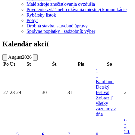
Malé zdroje znečisťovania ovzdušia
Povolenie zvláštneho užívania miestnej komunikácie
Rybársky lístok
Pobyt
Drobná stavba, stavebné úpravy
Správne poplatky - sadzobník výber
Kalendár akcií
August
2026
Po
Ut
St
Št
Pia
So
1
1
Kaufland
Detský
27
28
29
30
31
festival
2
Zobraziť
všetky
záznamy z
dňa
9
3
50.
5
6
7
8