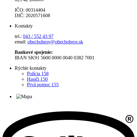
IČO: 00314404
DIČ: 2020571608
Kontakty
tel.:
043 / 552 43 97
email:
obecbobrov@obecbobrov.sk
Bankové spojenie:
IBAN SK91 5600 0000 0040 0382 7001
Rýchle kontakty
Polícia 158
Hasiči 150
Prvá pomoc 155