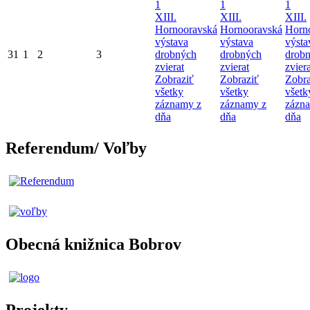
1
1
1
XIII.
XIII.
XIII.
Hornooravská
Hornooravská
Horn
výstava
výstava
výsta
31
1
2
3
drobných
drobných
drob
zvierat
zvierat
zviera
Zobraziť
Zobraziť
Zobra
všetky
všetky
všetk
záznamy z
záznamy z
zázn
dňa
dňa
dňa
Referendum/ Voľby
Obecná knižnica Bobrov
Projekty