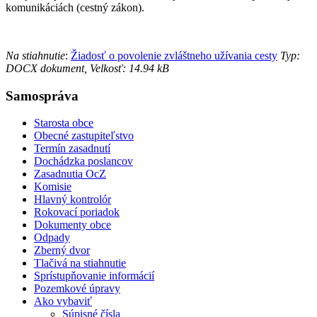
komunikáciách (cestný zákon).
Na stiahnutie
:
Žiadosť o povolenie zvláštneho užívania cesty
Typ:
DOCX dokument, Velkosť: 14.94 kB
Samospráva
Starosta obce
Obecné zastupiteľstvo
Termín zasadnutí
Dochádzka poslancov
Zasadnutia OcZ
Komisie
Hlavný kontrolór
Rokovací poriadok
Dokumenty obce
Odpady
Zberný dvor
Tlačivá na stiahnutie
Sprístupňovanie informácií
Pozemkové úpravy
Ako vybaviť
Súpisné čísla