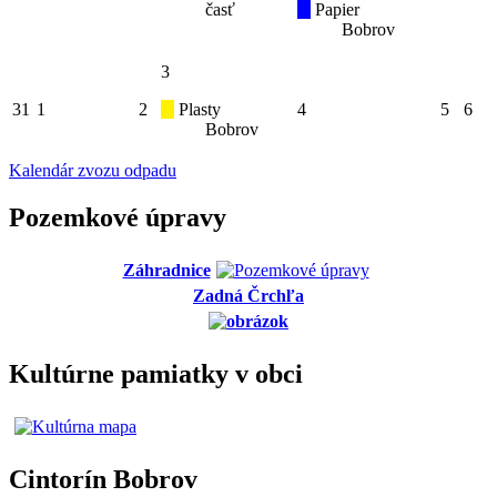
časť
Papier
Bobrov
3
31
1
2
Plasty
4
5
6
Bobrov
Kalendár zvozu odpadu
Pozemkové úpravy
Záhradnice
Zadná Črchľa
Kultúrne pamiatky v obci
Cintorín Bobrov