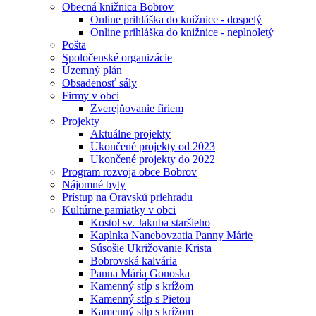
Obecná knižnica Bobrov
Online prihláška do knižnice - dospelý
Online prihláška do knižnice - neplnoletý
Pošta
Spoločenské organizácie
Územný plán
Obsadenosť sály
Firmy v obci
Zverejňovanie firiem
Projekty
Aktuálne projekty
Ukončené projekty od 2023
Ukončené projekty do 2022
Program rozvoja obce Bobrov
Nájomné byty
Prístup na Oravskú priehradu
Kultúrne pamiatky v obci
Kostol sv. Jakuba staršieho
Kaplnka Nanebovzatia Panny Márie
Súsošie Ukrižovanie Krista
Bobrovská kalvária
Panna Mária Gonoska
Kamenný stĺp s krížom
Kamenný stĺp s Pietou
Kamenný stĺp s krížom