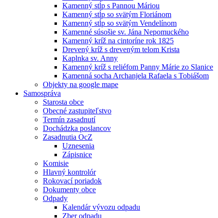
Kamenný stĺp s Pannou Máriou
Kamenný stĺp so svätým Floriánom
Kamenný stĺp so svätým Vendelínom
Kamenné súsošie sv. Jána Nepomuckého
Kamenný kríž na cintoríne rok 1825
Drevený kríž s dreveným telom Krista
Kaplnka sv. Anny
Kamenný kríž s reliéfom Panny Márie zo Slanice
Kamenná socha Archanjela Rafaela s Tobiášom
Objekty na google mape
Samospráva
Starosta obce
Obecné zastupiteľstvo
Termín zasadnutí
Dochádzka poslancov
Zasadnutia OcZ
Uznesenia
Zápisnice
Komisie
Hlavný kontrolór
Rokovací poriadok
Dokumenty obce
Odpady
Kalendár vývozu odpadu
Zber odpadu