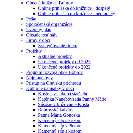
Obecná knižnica Bobrov
Online prihláška do knižnice - dospelý
Online prihláška do knižnice - neplnoletý
Pošta
Spoločenské organizácie
Územný plán
Obsadenosť sály
Firmy v obci
Zverejňovanie firiem
Projekty
Aktuálne projekty
Ukončené projekty od 2023
Ukončené projekty do 2022
Program rozvoja obce Bobrov
Nájomné byty
Prístup na Oravskú priehradu
Kultúrne pamiatky v obci
Kostol sv. Jakuba staršieho
Kaplnka Nanebovzatia Panny Márie
Súsošie Ukrižovanie Krista
Bobrovská kalvária
Panna Mária Gonoska
Kamenný stĺp s krížom
Kamenný stĺp s Pietou
Kamenný stĺp s krížom