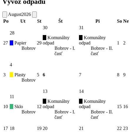
Vývoz odpadu
August
2026
Po
Ut
St
Št
Pi
So
Ne
30
31
28
Komunálny
Komunálny
27
Papier
29
odpad
odpad
1
2
Bobrov
Bobrov - I.
Bobrov - II.
časť
časť
4
3
Plasty
5
6
7
8
9
Bobrov
13
14
11
Komunálny
Komunálny
10
Sklo
12
odpad
odpad
15
16
Bobrov
Bobrov - I.
Bobrov - II.
časť
časť
17
18
19
20
21
22
23