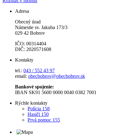
Rozhlas v mobilu
Adresa
Obecný úrad
Námestie sv. Jakuba 173/3
029 42 Bobrov
IČO: 00314404
DIČ: 2020571608
Kontakty
tel.:
043 / 552 43 97
email:
obecbobrov@obecbobrov.sk
Bankové spojenie:
IBAN SK91 5600 0000 0040 0382 7001
Rýchle kontakty
Polícia 158
Hasiči 150
Prvá pomoc 155