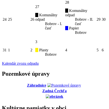
28
27
Komunálny
Komunálny
odpad
24
25
26
odpad
Bobrov - II.
29
30
Bobrov - I.
časť
časť
Papier
Bobrov
3
31
1
2
Plasty
4
5
6
Bobrov
Kalendár zvozu odpadu
Pozemkové úpravy
Záhradnice
Zadná Črchľa
Kultúrne pamiatky v obci