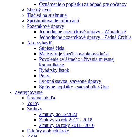
Oznámenie o poplatku za odpad pre občanov
Zberný dvor
Tlačivá na stiahnutie
Sprístupňovanie informácií
Pozemkové úpravy
Jednoduché pozemkové úpravy - Záhradnice
Jednoduché pozemkové úpravy - Zadná Črchľa
Ako vybaviť
Súpisné čísla
Malé zdroje znečisťovania ovzdušia
Povolenie zvláštneho užívania miestnej
komunikácie
Rybársky lístok
Pobyt
Drobná stavba, stavebné úpravy
Správne poplatky - sadzobník výber
Zverejňovanie
Úradná tabuľa
Voľby
Zmluvy
Zmluvy do 12⁄2023
Zmluvy za rok 2017 - 2018
Zmluvy za roky 2011 - 2016
Faktúry a objednávky
VZN