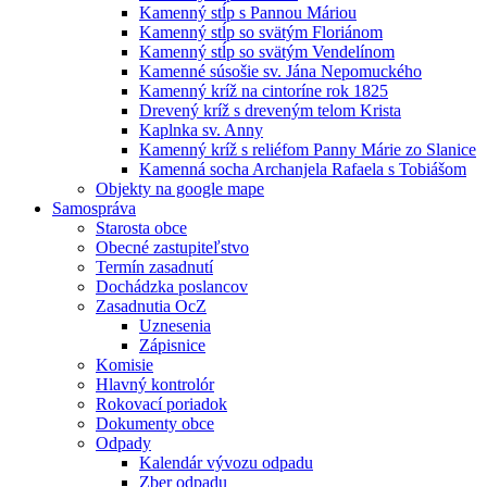
Kamenný stĺp s Pannou Máriou
Kamenný stĺp so svätým Floriánom
Kamenný stĺp so svätým Vendelínom
Kamenné súsošie sv. Jána Nepomuckého
Kamenný kríž na cintoríne rok 1825
Drevený kríž s dreveným telom Krista
Kaplnka sv. Anny
Kamenný kríž s reliéfom Panny Márie zo Slanice
Kamenná socha Archanjela Rafaela s Tobiášom
Objekty na google mape
Samospráva
Starosta obce
Obecné zastupiteľstvo
Termín zasadnutí
Dochádzka poslancov
Zasadnutia OcZ
Uznesenia
Zápisnice
Komisie
Hlavný kontrolór
Rokovací poriadok
Dokumenty obce
Odpady
Kalendár vývozu odpadu
Zber odpadu