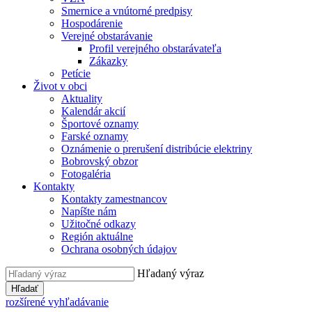
Smernice a vnútorné predpisy
Hospodárenie
Verejné obstarávanie
Profil verejného obstarávateľa
Zákazky
Petície
Život v obci
Aktuality
Kalendár akcií
Športové oznamy
Farské oznamy
Oznámenie o prerušení distribúcie elektriny
Bobrovský obzor
Fotogaléria
Kontakty
Kontakty zamestnancov
Napíšte nám
Užitočné odkazy
Región aktuálne
Ochrana osobných údajov
Hľadaný výraz
Hľadať
rozšírené vyhľadávanie