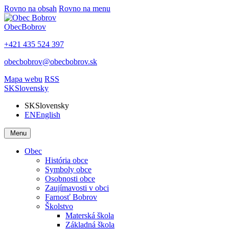
Rovno na obsah
Rovno na menu
Obec
Bobrov
+421 435 524 397
obecbobrov@obecbobrov.sk
Mapa webu
RSS
SK
Slovensky
SK
Slovensky
EN
English
Menu
Obec
História obce
Symboly obce
Osobnosti obce
Zaujímavosti v obci
Farnosť Bobrov
Školstvo
Materská škola
Základná škola