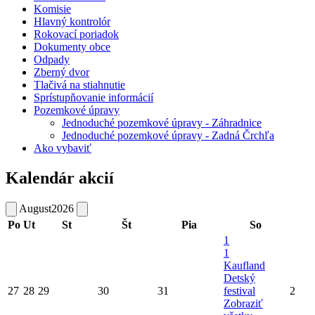
Komisie
Hlavný kontrolór
Rokovací poriadok
Dokumenty obce
Odpady
Zberný dvor
Tlačivá na stiahnutie
Sprístupňovanie informácií
Pozemkové úpravy
Jednoduché pozemkové úpravy - Záhradnice
Jednoduché pozemkové úpravy - Zadná Črchľa
Ako vybaviť
Kalendár akcií
August
2026
Po
Ut
St
Št
Pia
So
1
1
Kaufland
Detský
27
28
29
30
31
festival
2
Zobraziť