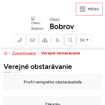
Rovno na obsah
Rovno na menu
MENU
Obec
Bobrov
+421 435 524 397
obecbobrov@obecbobrov.sk
Slovensky
SK
Mapa webu
RSS
Úvodná stránka
Zverejňovanie
Verejné obstarávanie
Verejné obstarávanie
Profil verejného obstarávateľa
Zákazky