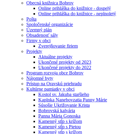
Obecná knižnica Bobrov
Online prihláška do knižnice - dospelý
Online prihláška do knižnice - neplnoletý
Pošta
Spoločenské organizácie
Územný plán
Obsadenosť sály
Firmy v obci
Zverejňovanie firiem
Projekty
Aktuálne projekty
Ukončené projekty od 2023
Ukončené projekty do 2022
Program rozvoja obce Bobrov
Nájomné byty
Prístup na Oravskú priehradu
Kultúrne pamiatky v obci
Kostol sv. Jakuba staršieho
Kaplnka Nanebovzatia Panny Márie
Súsošie Ukrižovanie Krista
Bobrovská kalvária
Panna Mária Gonoska
Kamenný stĺp s krížom
Kamenný stĺp s Pietou
Kamenný stĺp s krížom