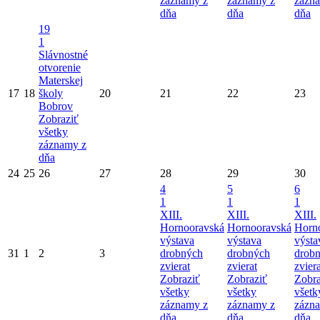
záznamy z
záznamy z
zázn
dňa
dňa
dňa
19
1
Slávnostné
otvorenie
Materskej
17
18
školy
20
21
22
23
Bobrov
Zobraziť
všetky
záznamy z
dňa
24
25
26
27
28
29
30
4
5
6
1
1
1
XIII.
XIII.
XIII.
Hornooravská
Hornooravská
Horn
výstava
výstava
výsta
31
1
2
3
drobných
drobných
drob
zvierat
zvierat
zviera
Zobraziť
Zobraziť
Zobra
všetky
všetky
všetk
záznamy z
záznamy z
zázn
dňa
dňa
dňa