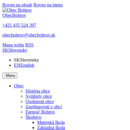
Rovno na obsah
Rovno na menu
Obec
Bobrov
+421 435 524 397
obecbobrov@obecbobrov.sk
Mapa webu
RSS
SK
Slovensky
SK
Slovensky
EN
English
Menu
Obec
História obce
Symboly obce
Osobnosti obce
Zaujímavosti v obci
Farnosť Bobrov
Školstvo
Materská škola
Základná škola