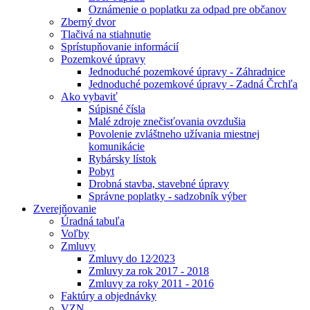
Oznámenie o poplatku za odpad pre občanov
Zberný dvor
Tlačivá na stiahnutie
Sprístupňovanie informácií
Pozemkové úpravy
Jednoduché pozemkové úpravy - Záhradnice
Jednoduché pozemkové úpravy - Zadná Črchľa
Ako vybaviť
Súpisné čísla
Malé zdroje znečisťovania ovzdušia
Povolenie zvláštneho užívania miestnej
komunikácie
Rybársky lístok
Pobyt
Drobná stavba, stavebné úpravy
Správne poplatky - sadzobník výber
Zverejňovanie
Úradná tabuľa
Voľby
Zmluvy
Zmluvy do 12⁄2023
Zmluvy za rok 2017 - 2018
Zmluvy za roky 2011 - 2016
Faktúry a objednávky
VZN