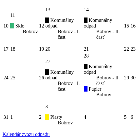
13
14
11
Komunálny
Komunálny
10
Sklo
12
odpad
odpad
15
16
Bobrov
Bobrov - I.
Bobrov - II.
časť
časť
17
18
19
20
21
22
23
28
27
Komunálny
Komunálny
odpad
24
25
26
odpad
Bobrov - II.
29
30
Bobrov - I.
časť
časť
Papier
Bobrov
3
31
1
2
Plasty
4
5
6
Bobrov
Kalendár zvozu odpadu