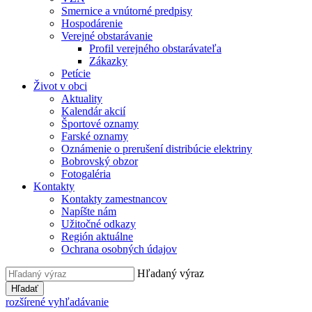
Smernice a vnútorné predpisy
Hospodárenie
Verejné obstarávanie
Profil verejného obstarávateľa
Zákazky
Petície
Život v obci
Aktuality
Kalendár akcií
Športové oznamy
Farské oznamy
Oznámenie o prerušení distribúcie elektriny
Bobrovský obzor
Fotogaléria
Kontakty
Kontakty zamestnancov
Napíšte nám
Užitočné odkazy
Región aktuálne
Ochrana osobných údajov
Hľadaný výraz
Hľadať
rozšírené vyhľadávanie