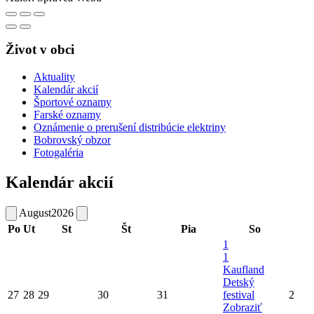
Život v obci
Aktuality
Kalendár akcií
Športové oznamy
Farské oznamy
Oznámenie o prerušení distribúcie elektriny
Bobrovský obzor
Fotogaléria
Kalendár akcií
August
2026
Po
Ut
St
Št
Pia
So
1
1
Kaufland
Detský
27
28
29
30
31
festival
2
Zobraziť