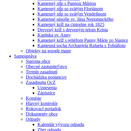
Kamenný stĺp s Pannou Máriou
Kamenný stĺp so svätým Floriánom
Kamenný stĺp so svätým Vendelínom
Kamenné súsošie sv. Jána Nepomuckého
Kamenný kríž na cintoríne rok 1825
Drevený kríž s dreveným telom Krista
Kaplnka sv. Anny
Kamenný kríž s reliéfom Panny Márie zo Slanice
Kamenná socha Archanjela Rafaela s Tobiášom
Objekty na google mape
Samospráva
Starosta obce
Obecné zastupiteľstvo
Termín zasadnutí
Dochádzka poslancov
Zasadnutia OcZ
Uznesenia
Zápisnice
Komisie
Hlavný kontrolór
Rokovací poriadok
Dokumenty obce
Odpady
Kalendár vývozu odpadu
Zber odpadu