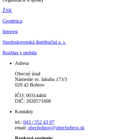
ŽSK
Geodetica
Interreg
Stredoslovenská distribučná a. s.
Rozhlas v mobilu
Adresa
Obecný úrad
Námestie sv. Jakuba 173/3
029 42 Bobrov
IČO: 00314404
DIČ: 2020571608
Kontakty
tel.:
043 / 552 43 97
email:
obecbobrov@obecbobrov.sk
Bankové spojenie: