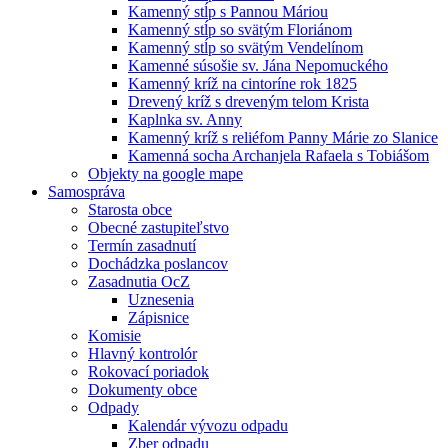
Kamenný stĺp s Pannou Máriou
Kamenný stĺp so svätým Floriánom
Kamenný stĺp so svätým Vendelínom
Kamenné súsošie sv. Jána Nepomuckého
Kamenný kríž na cintoríne rok 1825
Drevený kríž s dreveným telom Krista
Kaplnka sv. Anny
Kamenný kríž s reliéfom Panny Márie zo Slanice
Kamenná socha Archanjela Rafaela s Tobiášom
Objekty na google mape
Samospráva
Starosta obce
Obecné zastupiteľstvo
Termín zasadnutí
Dochádzka poslancov
Zasadnutia OcZ
Uznesenia
Zápisnice
Komisie
Hlavný kontrolór
Rokovací poriadok
Dokumenty obce
Odpady
Kalendár vývozu odpadu
Zber odpadu