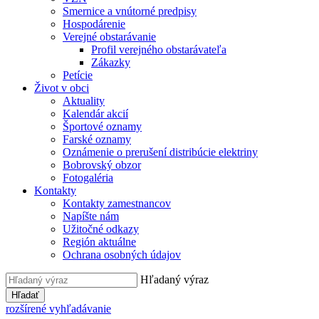
Smernice a vnútorné predpisy
Hospodárenie
Verejné obstarávanie
Profil verejného obstarávateľa
Zákazky
Petície
Život v obci
Aktuality
Kalendár akcií
Športové oznamy
Farské oznamy
Oznámenie o prerušení distribúcie elektriny
Bobrovský obzor
Fotogaléria
Kontakty
Kontakty zamestnancov
Napíšte nám
Užitočné odkazy
Región aktuálne
Ochrana osobných údajov
Hľadaný výraz
Hľadať
rozšírené vyhľadávanie