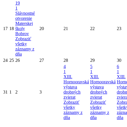
19
1
Slávnostné
otvorenie
Materskej
17
18
školy
20
21
22
23
Bobrov
Zobraziť
všetky
záznamy z
dňa
24
25
26
27
28
29
30
4
5
6
1
1
1
XIII.
XIII.
XIII.
Hornooravská
Hornooravská
Horn
výstava
výstava
výsta
31
1
2
3
drobných
drobných
drob
zvierat
zvierat
zviera
Zobraziť
Zobraziť
Zobra
všetky
všetky
všetk
záznamy z
záznamy z
zázn
dňa
dňa
dňa