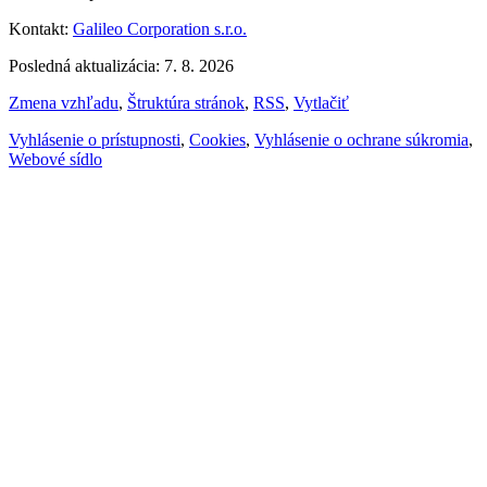
Kontakt:
Galileo Corporation s.r.o.
Posledná aktualizácia: 7. 8. 2026
Zmena vzhľadu
,
Štruktúra stránok
,
RSS
,
Vytlačiť
Vyhlásenie o prístupnosti
,
Cookies
,
Vyhlásenie o ochrane súkromia
,
Webové sídlo