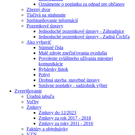
Oznámenie o poplatku za odpad pre občanov
Zberný dvor
Tlačivá na stiahnutie
Sprístupňovanie informácií
Pozemkové úpravy
Jednoduché pozemkové úpravy - Záhradnice
Jednoduché pozemkové úpravy - Zadná Črchľa
Ako vybaviť
Súpisné čísla
Malé zdroje znečisťovania ovzdušia
Povolenie zvláštneho užívania miestnej
komunikácie
Rybársky lístok
Pobyt
Drobná stavba, stavebné úpravy
Správne poplatky - sadzobník výber
Zverejňovanie
Úradná tabuľa
Voľby
Zmluvy
Zmluvy do 12⁄2023
Zmluvy za rok 2017 - 2018
Zmluvy za roky 2011 - 2016
Faktúry a objednávky
VZN