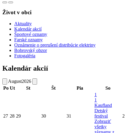
Život v obci
Aktuality
Kalendár akcií
Športové oznamy
Farské oznamy
Oznámenie o prerušení distribúcie elektriny
Bobrovský obzor
Fotogaléria
Kalendár akcií
August
2026
Po
Ut
St
Št
Pia
So
1
1
Kaufland
Detský
27
28
29
30
31
festival
2
Zobraziť
všetky
záznamy z