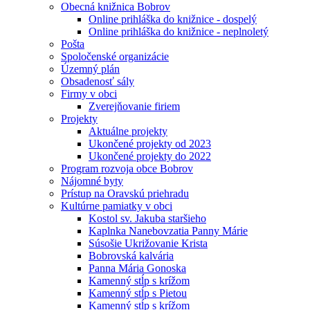
Obecná knižnica Bobrov
Online prihláška do knižnice - dospelý
Online prihláška do knižnice - neplnoletý
Pošta
Spoločenské organizácie
Územný plán
Obsadenosť sály
Firmy v obci
Zverejňovanie firiem
Projekty
Aktuálne projekty
Ukončené projekty od 2023
Ukončené projekty do 2022
Program rozvoja obce Bobrov
Nájomné byty
Prístup na Oravskú priehradu
Kultúrne pamiatky v obci
Kostol sv. Jakuba staršieho
Kaplnka Nanebovzatia Panny Márie
Súsošie Ukrižovanie Krista
Bobrovská kalvária
Panna Mária Gonoska
Kamenný stĺp s krížom
Kamenný stĺp s Pietou
Kamenný stĺp s krížom