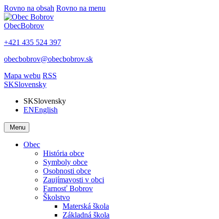
Rovno na obsah
Rovno na menu
Obec
Bobrov
+421 435 524 397
obecbobrov@obecbobrov.sk
Mapa webu
RSS
SK
Slovensky
SK
Slovensky
EN
English
Menu
Obec
História obce
Symboly obce
Osobnosti obce
Zaujímavosti v obci
Farnosť Bobrov
Školstvo
Materská škola
Základná škola