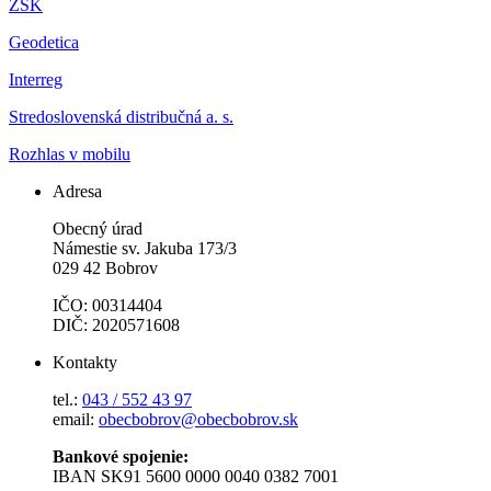
ŽSK
Geodetica
Interreg
Stredoslovenská distribučná a. s.
Rozhlas v mobilu
Adresa
Obecný úrad
Námestie sv. Jakuba 173/3
029 42 Bobrov
IČO: 00314404
DIČ: 2020571608
Kontakty
tel.:
043 / 552 43 97
email:
obecbobrov@obecbobrov.sk
Bankové spojenie:
IBAN SK91 5600 0000 0040 0382 7001