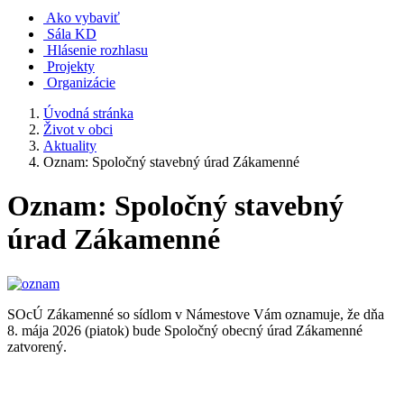
Ako vybaviť
Sála KD
Hlásenie rozhlasu
Projekty
Organizácie
Úvodná stránka
Život v obci
Aktuality
Oznam: Spoločný stavebný úrad Zákamenné
Oznam: Spoločný stavebný
úrad Zákamenné
SOcÚ Zákamenné so sídlom v Námestove Vám oznamuje, že dňa
8. mája 2026 (piatok) bude Spoločný obecný úrad Zákamenné
zatvorený.