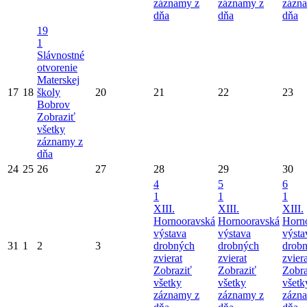
záznamy z
záznamy z
zázn
dňa
dňa
dňa
19
1
Slávnostné
otvorenie
Materskej
17
18
školy
20
21
22
23
Bobrov
Zobraziť
všetky
záznamy z
dňa
24
25
26
27
28
29
30
4
5
6
1
1
1
XIII.
XIII.
XIII.
Hornooravská
Hornooravská
Horn
výstava
výstava
výsta
31
1
2
3
drobných
drobných
drob
zvierat
zvierat
zviera
Zobraziť
Zobraziť
Zobra
všetky
všetky
všetk
záznamy z
záznamy z
zázn