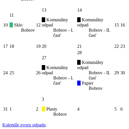
13
14
11
Komunálny
Komunálny
10
Sklo
12
odpad
odpad
15
16
Bobrov
Bobrov - I.
Bobrov - II.
časť
časť
17
18
19
20
21
22
23
28
27
Komunálny
Komunálny
odpad
24
25
26
odpad
Bobrov - II.
29
30
Bobrov - I.
časť
časť
Papier
Bobrov
3
31
1
2
Plasty
4
5
6
Bobrov
Kalendár zvozu odpadu