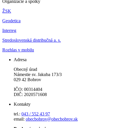
Organizácie a spolky
ŽSK
Geodetica
Interreg
Stredoslovenská distribučná a. s.
Rozhlas v mobilu
Adresa
Obecný úrad
Námestie sv. Jakuba 173/3
029 42 Bobrov
IČO: 00314404
DIČ: 2020571608
Kontakty
tel.:
043 / 552 43 97
email:
obecbobrov@obecbobrov.sk