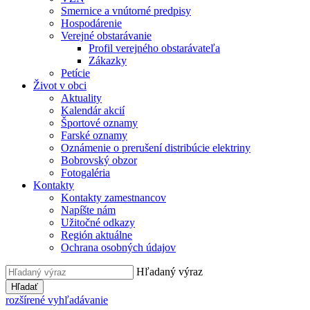
Smernice a vnútorné predpisy
Hospodárenie
Verejné obstarávanie
Profil verejného obstarávateľa
Zákazky
Petície
Život v obci
Aktuality
Kalendár akcií
Športové oznamy
Farské oznamy
Oznámenie o prerušení distribúcie elektriny
Bobrovský obzor
Fotogaléria
Kontakty
Kontakty zamestnancov
Napíšte nám
Užitočné odkazy
Región aktuálne
Ochrana osobných údajov
Hľadaný výraz
Hľadať
rozšírené vyhľadávanie