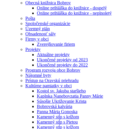
Obecná knižnica Bobrov
Online prihláška do knižnice - dospelý
Online prihláška do knižnice - neplnoletý
Pošta
Spoločenské organizácie
Územný plán
Obsadenosť sály
Firmy v obci
Zverejňovanie firiem
Projekty
Aktuálne projekty
Ukončené projekty od 2023
Ukončené projekty do 2022
Program rozvoja obce Bobrov
Nájomné byty
Prístup na Oravskú priehradu
Kultúrne pamiatky v obci
Kostol sv. Jakuba staršieho
Kaplnka Nanebovzatia Panny Márie
Súsošie Ukrižovanie Krista
Bobrovská kalvária
Panna Mária Gonoska
Kamenný stĺp s krížom
Kamenný stĺp s Pietou
Kamenný stĺp s krížom