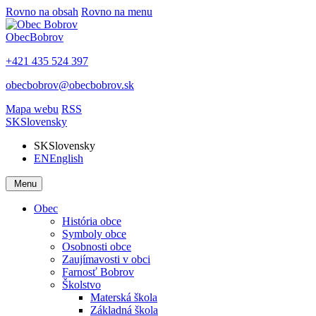
Rovno na obsah
Rovno na menu
Obec
Bobrov
+421 435 524 397
obecbobrov@obecbobrov.sk
Mapa webu
RSS
SK
Slovensky
SK
Slovensky
EN
English
Menu
Obec
História obce
Symboly obce
Osobnosti obce
Zaujímavosti v obci
Farnosť Bobrov
Školstvo
Materská škola
Základná škola