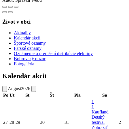
Autor:
Správca Webu
Život v obci
Aktuality
Kalendár akcií
Športové oznamy
Farské oznamy
Oznámenie o prerušení distribúcie elektriny
Bobrovský obzor
Fotogaléria
Kalendár akcií
August
2026
Po
Ut
St
Št
Pia
So
1
1
Kaufland
Detský
27
28
29
30
31
festival
2
Zobraziť