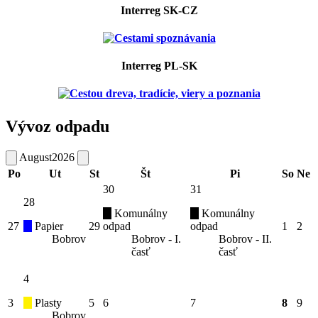
Interreg SK-CZ
Interreg PL-SK
Vývoz odpadu
August
2026
Po
Ut
St
Št
Pi
So
Ne
30
31
28
Komunálny
Komunálny
27
Papier
29
odpad
odpad
1
2
Bobrov
Bobrov - I.
Bobrov - II.
časť
časť
4
3
Plasty
5
6
7
8
9
Bobrov