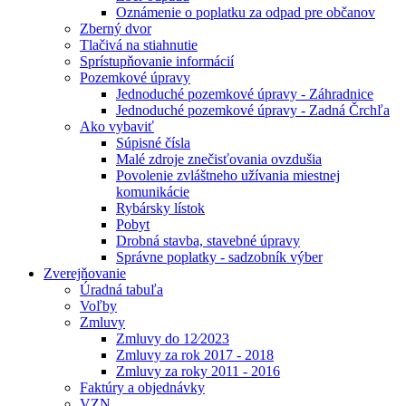
Oznámenie o poplatku za odpad pre občanov
Zberný dvor
Tlačivá na stiahnutie
Sprístupňovanie informácií
Pozemkové úpravy
Jednoduché pozemkové úpravy - Záhradnice
Jednoduché pozemkové úpravy - Zadná Črchľa
Ako vybaviť
Súpisné čísla
Malé zdroje znečisťovania ovzdušia
Povolenie zvláštneho užívania miestnej
komunikácie
Rybársky lístok
Pobyt
Drobná stavba, stavebné úpravy
Správne poplatky - sadzobník výber
Zverejňovanie
Úradná tabuľa
Voľby
Zmluvy
Zmluvy do 12⁄2023
Zmluvy za rok 2017 - 2018
Zmluvy za roky 2011 - 2016
Faktúry a objednávky
VZN