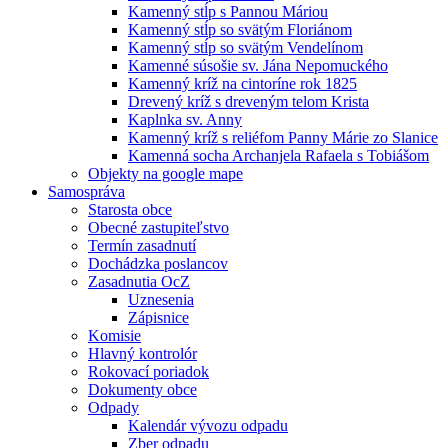
Kamenný stĺp s Pannou Máriou
Kamenný stĺp so svätým Floriánom
Kamenný stĺp so svätým Vendelínom
Kamenné súsošie sv. Jána Nepomuckého
Kamenný kríž na cintoríne rok 1825
Drevený kríž s dreveným telom Krista
Kaplnka sv. Anny
Kamenný kríž s reliéfom Panny Márie zo Slanice
Kamenná socha Archanjela Rafaela s Tobiášom
Objekty na google mape
Samospráva
Starosta obce
Obecné zastupiteľstvo
Termín zasadnutí
Dochádzka poslancov
Zasadnutia OcZ
Uznesenia
Zápisnice
Komisie
Hlavný kontrolór
Rokovací poriadok
Dokumenty obce
Odpady
Kalendár vývozu odpadu
Zber odpadu